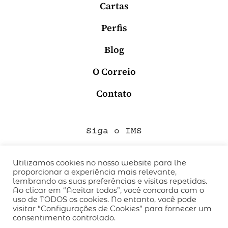
Cartas
Perfis
Blog
O Correio
Contato
Siga o IMS
Utilizamos cookies no nosso website para lhe
proporcionar a experiência mais relevante,
QUEM SOMOS
lembrando as suas preferências e visitas repetidas.
CÓDIGO DE CONDUTA
Ao clicar em “Aceitar todos”, você concorda com o
uso de TODOS os cookies. No entanto, você pode
POLÍTICA DE PRIVACIDADE
visitar “Configurações de Cookies” para fornecer um
TERMOS DE USO
consentimento controlado.