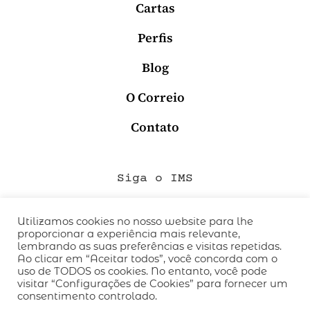
Cartas
Perfis
Blog
O Correio
Contato
Siga o IMS
Utilizamos cookies no nosso website para lhe
proporcionar a experiência mais relevante,
QUEM SOMOS
lembrando as suas preferências e visitas repetidas.
CÓDIGO DE CONDUTA
Ao clicar em “Aceitar todos”, você concorda com o
uso de TODOS os cookies. No entanto, você pode
POLÍTICA DE PRIVACIDADE
visitar “Configurações de Cookies” para fornecer um
TERMOS DE USO
consentimento controlado.