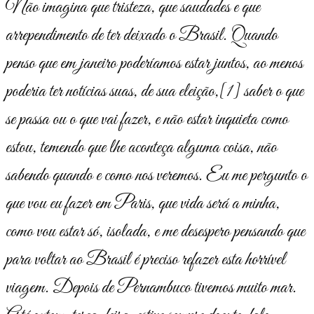
Não imagina que tristeza, que saudades e que
arrependimento de ter deixado o Brasil. Quando
penso que em janeiro poderíamos estar juntos, ao menos
poderia ter notícias suas, de sua eleição,
[1]
saber o que
se passa ou o que vai fazer, e não estar inquieta como
estou, temendo que lhe aconteça alguma coisa, não
sabendo quando e como nos veremos. Eu me pergunto o
que vou eu fazer em Paris, que vida será a minha,
como vou estar só, isolada, e me desespero pensando que
para voltar ao Brasil é preciso refazer esta horrível
viagem. Depois de Pernambuco tivemos muito mar.