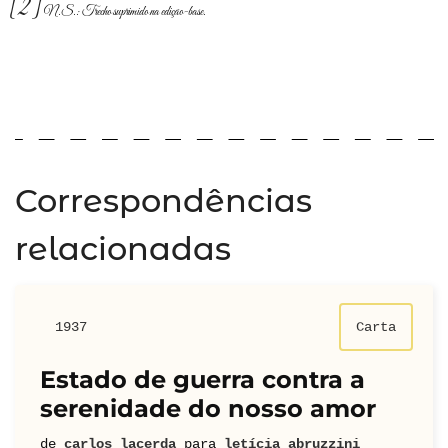
[2]
N.S.: Trecho suprimido na edição-base.
Correspondências
relacionadas
1937
Carta
Estado de guerra contra a
serenidade do nosso amor
de
carlos lacerda
para
letícia abruzzini