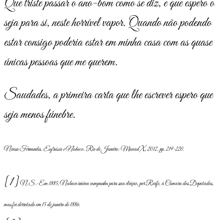
Que triste passar o ano-bom como se diz, e que espero o
seja para si, neste horrível vapor. Quando não podendo
estar consigo poderia estar em minha casa com as quase
únicas pessoas que me querem.
Saudades, a primeira carta que lhe escrever espero que
seja menos fúnebre.
Neusa Fernandes.
Eufrásia e Nabuco
. Rio de Janeiro: Mauad X, 2012, pp. 219-220.
[1]
N.S.: Em 1885, Nabuco iniciou campanha para sua eleição, por Recife, à Câmara dos Deputados,
mas foi derrotado em 15 de janeiro de 1886.