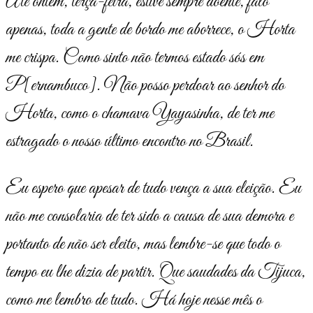
Até ontem, terça-feira, estive sempre doente, falo
apenas, toda a gente de bordo me aborrece, o Horta
me crispa. Como sinto não termos estado sós em
P[ernambuco]. Não posso perdoar ao senhor do
Horta, como o chamava Yayasinha, de ter me
estragado o nosso último encontro no Brasil.
Eu espero que apesar de tudo vença a sua eleição. Eu
não me conso­laria de ter sido a causa de sua demora e
portanto de não ser eleito, mas lembre-se que todo o
tempo eu lhe dizia de partir. Que saudades da Tijuca,
como me lembro de tudo. Há hoje nesse mês o