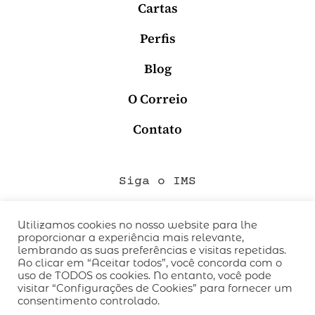
Cartas
Perfis
Blog
O Correio
Contato
Siga o IMS
Utilizamos cookies no nosso website para lhe
proporcionar a experiência mais relevante,
QUEM SOMOS
lembrando as suas preferências e visitas repetidas.
CÓDIGO DE CONDUTA
Ao clicar em “Aceitar todos”, você concorda com o
uso de TODOS os cookies. No entanto, você pode
POLÍTICA DE PRIVACIDADE
visitar “Configurações de Cookies” para fornecer um
TERMOS DE USO
consentimento controlado.