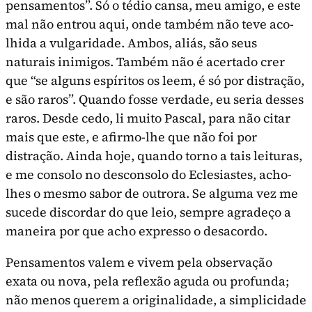
pensamentos”. Só o tédio cansa, meu amigo, e este
mal não entrou aqui, onde também não teve aco­
lhida a vulgaridade. Ambos, aliás, são seus
naturais inimigos. Tam­bém não é acertado crer
que “se alguns espíritos os leem, é só por distração,
e são raros”. Quando fosse verdade, eu seria desses
raros. Desde cedo, li muito Pascal, para não citar
mais que este, e afirmo-lhe que não foi por
distração. Ainda hoje, quando torno a tais leituras,
e me consolo no desconsolo do Eclesiastes, acho-
lhes o mesmo sabor de outrora. Se alguma vez me
sucede discor­dar do que leio, sempre agradeço a
maneira por que acho ex­presso o desacordo.
Pensamentos valem e vivem pela observação
exata ou nova, pela reflexão aguda ou profunda;
não menos querem a originali­dade, a simplicidade