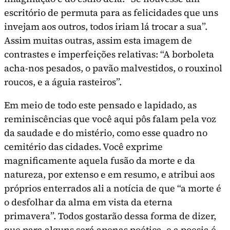
escritório de permuta para as feli­cidades que uns
invejam aos outros, todos iriam lá trocar a sua”.
Assim muitas outras, assim esta imagem de
contrastes e imperfei­ções relativas: “A borboleta
acha-nos pesados, o pavão malvestidos, o rouxinol
roucos, e a águia rasteiros”.
Em meio de todo este pensado e lapidado, as
reminiscências que você aqui pôs falam pela voz
da saudade e do mistério, como esse quadro no
cemitério das cidades. Você exprime
magnificamen­te aquela fusão da morte e da
natureza, por extenso e em resu­mo, e atribui aos
próprios enterrados ali a notícia de que “a mor­te é
o desfolhar da alma em vista da eterna
primavera”. Todos gostarão dessa forma de dizer,
que para alguns será apenas poéti­ca, e a poesia é