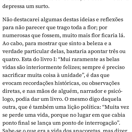
depressa um surto.
Não destacarei algumas destas ideias e reflexões
para não pare­cer que trago toda a flor; por
numerosas que fossem, muito mais flor ficaria lá.
Ao cabo, para mostrar que sinto a beleza e a
verdade parti­cular delas, bastaria apontar três ou
quatro. Esta do livro I: “Mui rara­mente as belas
vidas são interiormente felizes; sempre é preciso
sacri­ficar muita coisa à unidade”, é das que
evocam recordações históri­cas, ou observações
diretas, e nas mãos de alguém, narrador e psicó­
logo, podia dar um livro. O mesmo digo daquela
outra, que é tam­bém uma lição política: “Muita vez
se perde uma vida, porque no lugar em que cabia
ponto final se lança um ponto de interrogação”.
Sabe-se o que era a vida dos anacoretas, mas dizer