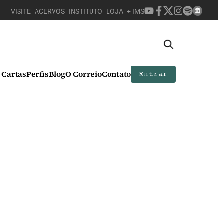
VISITE
ACERVOS
INSTITUTO
LOJA
+ IMS
Cartas
Perfis
Blog
O Correio
Contato
Entrar