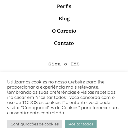
Perfis
Blog
O Correio
Contato
Siga o IMS
Utilizamos cookies no nosso website para lhe
proporcionar a experiência mais relevante,
QUEM SOMOS
lembrando as suas preferências e visitas repetidas.
CÓDIGO DE CONDUTA
Ao clicar em “Aceitar todos”, você concorda com o
uso de TODOS os cookies. No entanto, você pode
POLÍTICA DE PRIVACIDADE
visitar “Configurações de Cookies” para fornecer um
TERMOS DE USO
consentimento controlado.
desenvolvido pelo
hacklab
/
Configurações de cookies
Aceitar todos