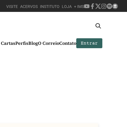
VISITE
ACERVOS
INSTITUTO
LOJA
+ IMS
Cartas
Perfis
Blog
O Correio
Contato
Entrar