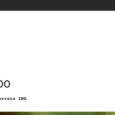
00
orreio IMS