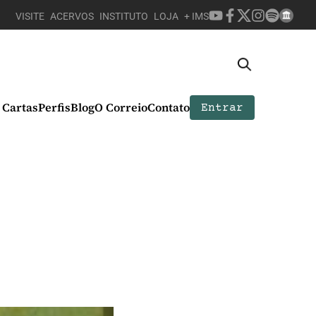
VISITE
ACERVOS
INSTITUTO
LOJA
+ IMS
Cartas
Perfis
Blog
O Correio
Contato
Entrar