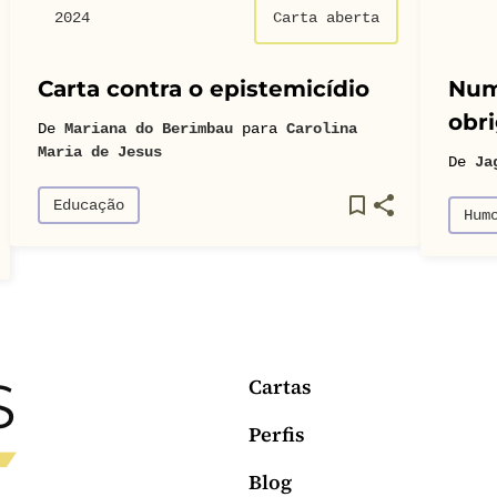
2024
Carta aberta
Carta contra o epistemicídio
Num
obri
De
Mariana do Berimbau
para
Carolina
Maria de Jesus
De
Ja
Educação
Hum
Cartas
Perfis
Blog