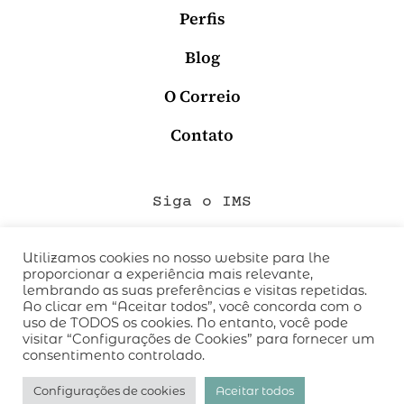
Perfis
Blog
O Correio
Contato
Siga o IMS
Utilizamos cookies no nosso website para lhe
proporcionar a experiência mais relevante,
QUEM SOMOS
lembrando as suas preferências e visitas repetidas.
CÓDIGO DE CONDUTA
Ao clicar em “Aceitar todos”, você concorda com o
uso de TODOS os cookies. No entanto, você pode
POLÍTICA DE PRIVACIDADE
visitar “Configurações de Cookies” para fornecer um
TERMOS DE USO
consentimento controlado.
desenvolvido pelo
hacklab
/
Configurações de cookies
Aceitar todos