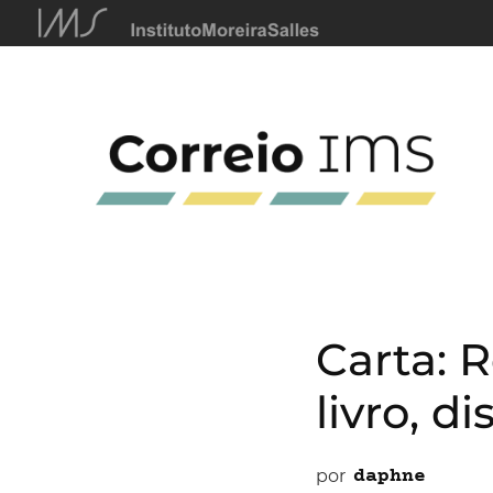
Carta: R
livro, d
por
daphne