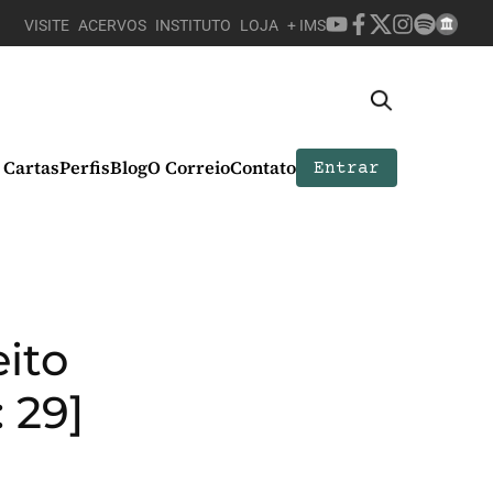
VISITE
ACERVOS
INSTITUTO
LOJA
+ IMS
Cartas
Perfis
Blog
O Correio
Contato
Entrar
eito
 29]