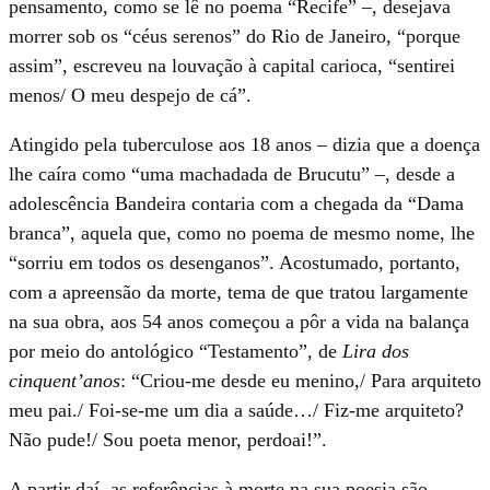
pensamento, como se lê no poema “Recife” –, desejava
morrer sob os “céus serenos” do Rio de Janeiro, “porque
assim”, escreveu na louvação à capital carioca, “sentirei
menos/ O meu despejo de cá”.
Atingido pela tuberculose aos 18 anos – dizia que a doença
lhe caíra como “uma machadada de Brucutu” –, desde a
adolescência Bandeira contaria com a chegada da “Dama
branca”, aquela que, como no poema de mesmo nome, lhe
“sorriu em todos os desenganos”. Acostumado, portanto,
com a apreensão da morte, tema de que tratou largamente
na sua obra, aos 54 anos começou a pôr a vida na balança
por meio do antológico “Testamento”, de
Lira dos
cinquent’anos
: “Criou-me desde eu menino,/ Para arquiteto
meu pai./ Foi-se-me um dia a saúde…/ Fiz-me arquiteto?
Não pude!/ Sou poeta menor, perdoai!”.
A partir daí, as referências à morte na sua poesia são