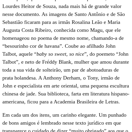
Lourdes Heitor de Souza, nada mais há de grande valor
nesse documento. As imagens de Santo Antônio e de São
Sebastião ficaram para as irmãs Rosalina Leão e Maria
Augusta Costa Ribeiro, conhecida como Magu, que ele
homenageou no poema de mesmo nome, chamando-a de
“besourinho cor de havana”. Coube ao afilhado John
Talbot, aquele “
baby so sweet, so nice
”, do poemeto “John
Talbot”, e neto de Fréddy Blank, mulher que amou durante
toda a sua vida de solteirão, um par de abotoaduras de
prata holandesa. A Anthony Derham, o Tony, irmão de
John e especialista em arte oriental, uma pequena escultura
chinesa de jade. Sua biblioteca, farta em literatura hispano-
americana, ficou para a Academia Brasileira de Letras.
Em cada um dos itens, um carinho elegante. Um punhado
de bons amigos é lembrado nesse texto jurídico em que
transparece o cuidado de dizer “muito obrigado” aos que o