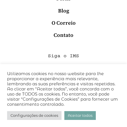
Blog
O Correio
Contato
Siga o IMS
Utilizamos cookies no nosso website para lhe
proporcionar a experiência mais relevante,
QUEM SOMOS
lembrando as suas preferências e visitas repetidas.
CÓDIGO DE CONDUTA
Ao clicar em “Aceitar todos”, você concorda com o
uso de TODOS os cookies. No entanto, você pode
POLÍTICA DE PRIVACIDADE
visitar “Configurações de Cookies” para fornecer um
TERMOS DE USO
consentimento controlado.
desenvolvido pelo
hacklab
/
Configurações de cookies
Aceitar todos