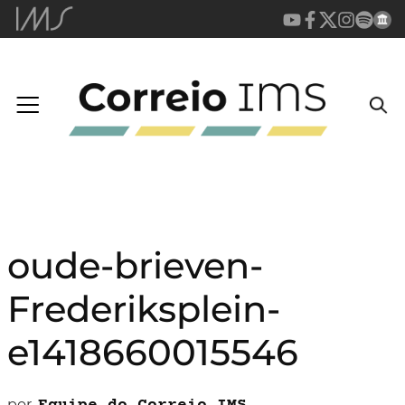
oude-brieven-
Frederiksplein-
e1418660015546
por