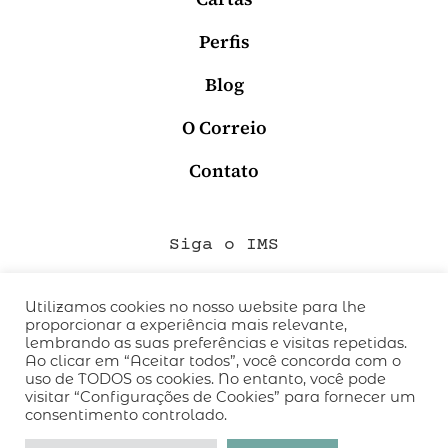
Perfis
Blog
O Correio
Contato
Siga o IMS
Utilizamos cookies no nosso website para lhe
proporcionar a experiência mais relevante,
QUEM SOMOS
lembrando as suas preferências e visitas repetidas.
CÓDIGO DE CONDUTA
Ao clicar em “Aceitar todos”, você concorda com o
uso de TODOS os cookies. No entanto, você pode
POLÍTICA DE PRIVACIDADE
visitar “Configurações de Cookies” para fornecer um
TERMOS DE USO
consentimento controlado.
desenvolvido pelo
hacklab
/