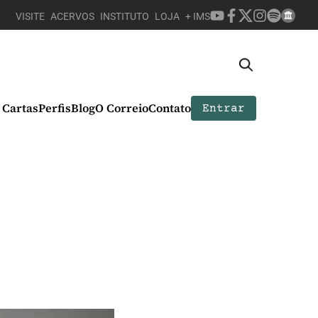
VISITE
ACERVOS
INSTITUTO
LOJA
+ IMS
Cartas
Perfis
Blog
O Correio
Contato
Entrar