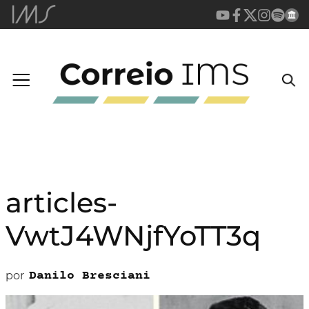
articles-
VwtJ4WNjfYoTT3q
por
Danilo Bresciani