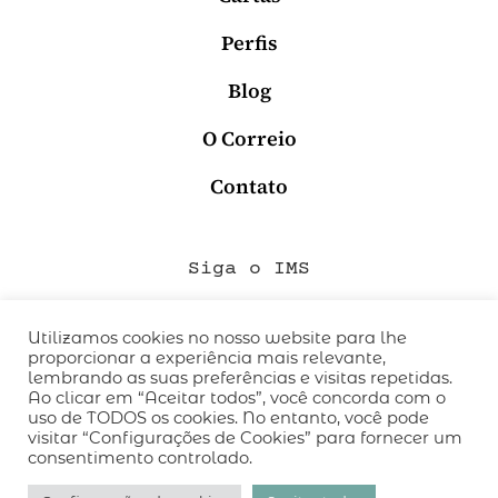
Perfis
Blog
O Correio
Contato
Siga o IMS
Utilizamos cookies no nosso website para lhe
proporcionar a experiência mais relevante,
QUEM SOMOS
lembrando as suas preferências e visitas repetidas.
CÓDIGO DE CONDUTA
Ao clicar em “Aceitar todos”, você concorda com o
uso de TODOS os cookies. No entanto, você pode
POLÍTICA DE PRIVACIDADE
visitar “Configurações de Cookies” para fornecer um
TERMOS DE USO
consentimento controlado.
desenvolvido pelo
hacklab
/