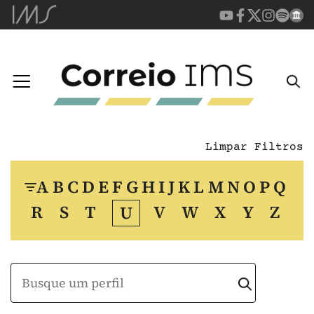
Limpar Filtros
A
B
C
D
E
F
G
H
I
J
K
L
M
N
O
P
Q
R
S
T
V
W
X
Y
Z
U