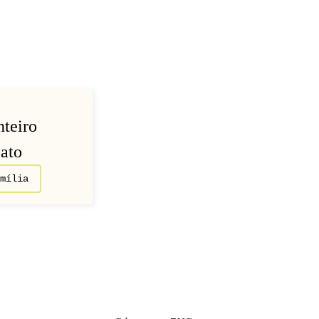
teiro
ato
amília