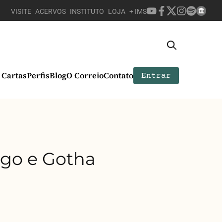
VISITE
ACERVOS
INSTITUTO
LOJA
+ IMS
Cartas
Perfis
Blog
O Correio
Contato
Entrar
rgo e Gotha