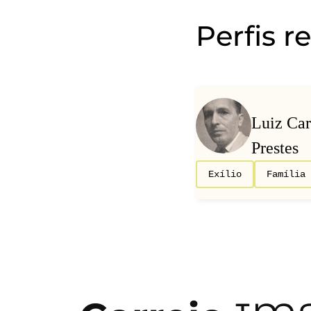
Perfis r
Luiz Car
Prestes
Exílio
Família