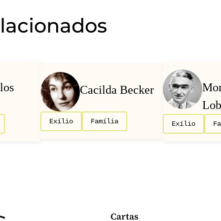
elacionados
los
Mon
Cacilda Becker
Lob
Exílio
Família
Exílio
F
Cartas