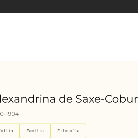
lexandrina de Saxe-Cobu
20
-
1904
Exílio
Família
Filosofia