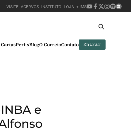
VISITE
ACERVOS
INSTITUTO
LOJA
+ IMS
Cartas
Perfis
Blog
O Correio
Contato
Entrar
a-INBA e
 Alfonso