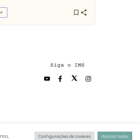
or
Siga o IMS
desenvolvido pelo
hacklab
/
nto,
Configurações de cookies
Aceitar todos