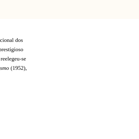
cional dos
restigioso
 reelegeu-se
ismo
(1952),