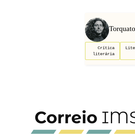
Torquato
Crítica
Lite
literária