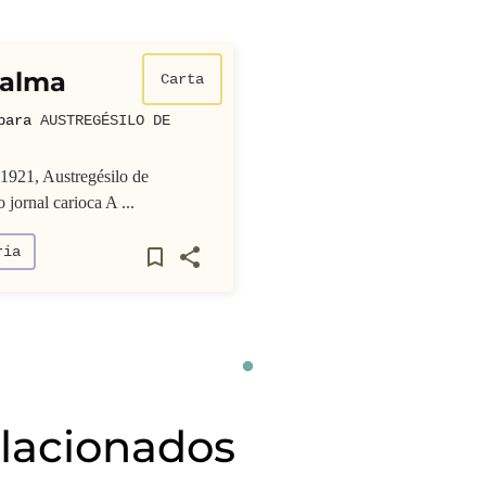
 alma
Carta
para
AUSTREGÉSILO DE
1921, Austregésilo de
jornal carioca A ...
ria
elacionados