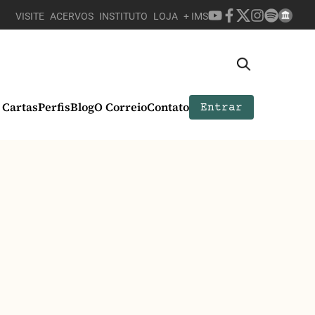
VISITE
ACERVOS
INSTITUTO
LOJA
+ IMS
Cartas
Perfis
Blog
O Correio
Contato
Entrar