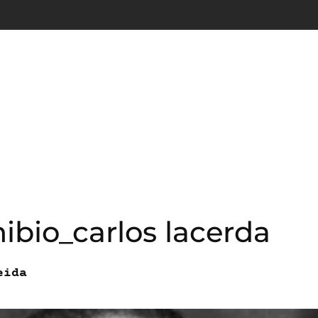
ibio_carlos lacerda
eida