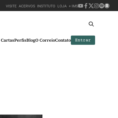
VISITE
ACERVOS
INSTITUTO
LOJA
+ IMS
Cartas
Perfis
Blog
O Correio
Contato
Entrar