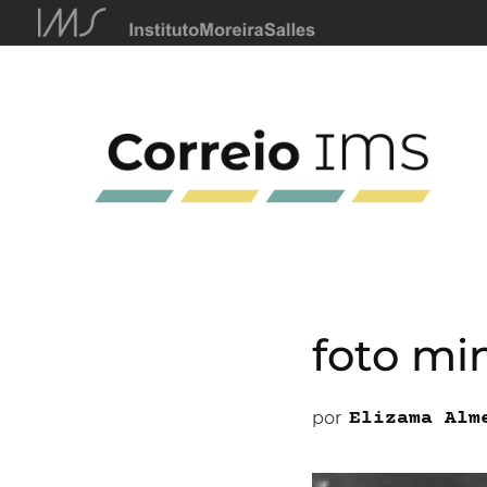
foto min
por
Elizama Alm