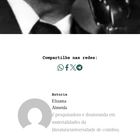
Compartilhe nas redes:
Autoria
Elizama
Almeida
é pesquisadora e doutoranda em
materialidades da
literatura/universidade de coimbra.