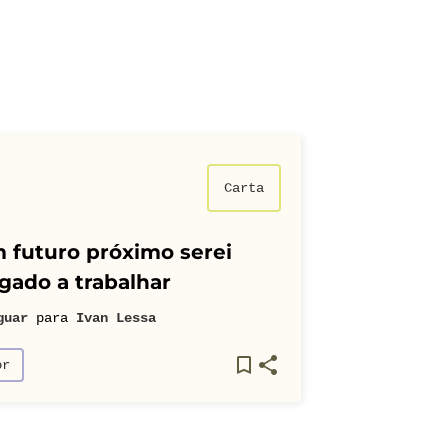
Carta
 futuro próximo serei
gado a trabalhar
guar
para
Ivan Lessa
or