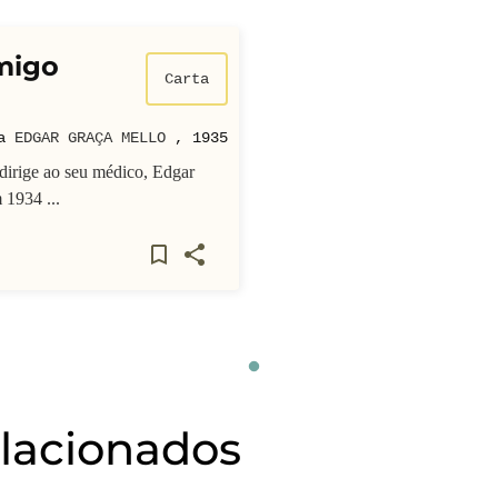
migo
Carta
ra
EDGAR GRAÇA MELLO
,
1935
 dirige ao seu médico, Edgar
 1934 ...
elacionados