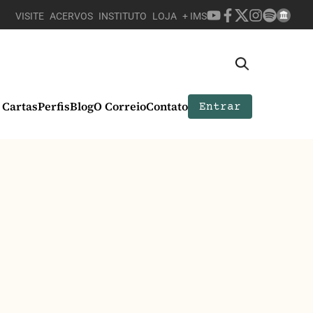
VISITE
ACERVOS
INSTITUTO
LOJA
+ IMS
Cartas
Perfis
Blog
O Correio
Contato
Entrar