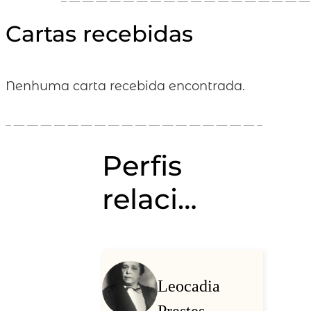
Cartas recebidas
Nenhuma carta recebida encontrada.
Perfis
relacionados
Leocadia
Prestes