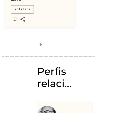
betto
Política
Perfis
relacionados