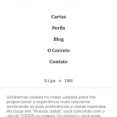
Cartas
Perfis
Blog
O Correio
Contato
Siga o IMS
Utilizamos cookies no nosso website para lhe
proporcionar a experiência mais relevante,
QUEM SOMOS
lembrando as suas preferências e visitas repetidas.
CÓDIGO DE CONDUTA
Ao clicar em “Aceitar todos”, você concorda com o
uso de TODOS os cookies. No entanto, você pode