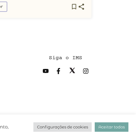
or
Siga o IMS
desenvolvido pelo
hacklab
/
nto,
Configurações de cookies
Aceitar todos