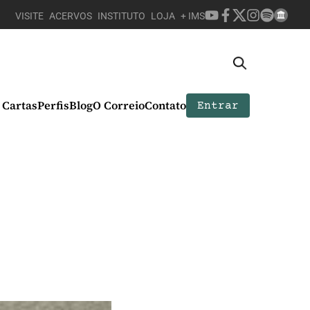
VISITE
ACERVOS
INSTITUTO
LOJA
+ IMS
Cartas
Perfis
Blog
O Correio
Contato
Entrar