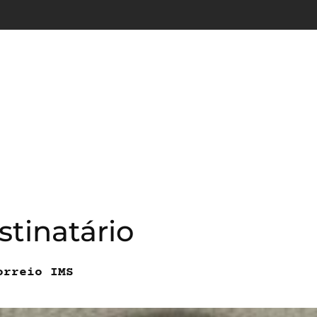
stinatário
orreio IMS