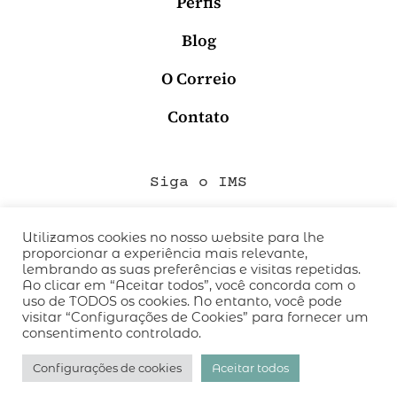
Perfis
Blog
O Correio
Contato
Siga o IMS
Utilizamos cookies no nosso website para lhe
proporcionar a experiência mais relevante,
QUEM SOMOS
lembrando as suas preferências e visitas repetidas.
CÓDIGO DE CONDUTA
Ao clicar em “Aceitar todos”, você concorda com o
uso de TODOS os cookies. No entanto, você pode
POLÍTICA DE PRIVACIDADE
visitar “Configurações de Cookies” para fornecer um
TERMOS DE USO
consentimento controlado.
desenvolvido pelo
hacklab
/
Configurações de cookies
Aceitar todos