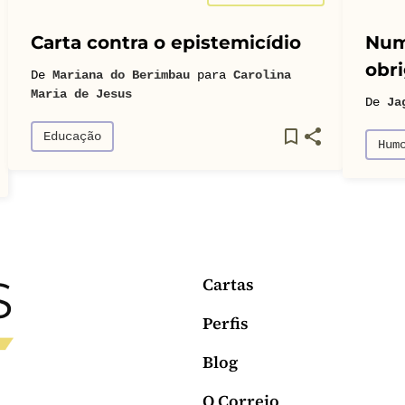
Carta contra o epistemicídio
Num
obri
De
Mariana do Berimbau
para
Carolina
Maria de Jesus
De
Ja
Educação
Hum
Cartas
Perfis
Blog
O Correio