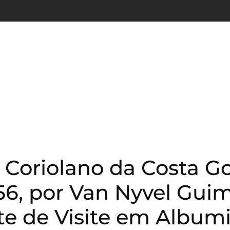
 Coriolano da Costa G
856, por Van Nyvel Gui
rte de Visite em Album