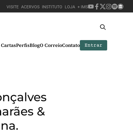
VISITE
ACERVOS
INSTITUTO
LOJA
+ IMS
Cartas
Perfis
Blog
O Correio
Contato
Entrar
onçalves
marães &
ina.