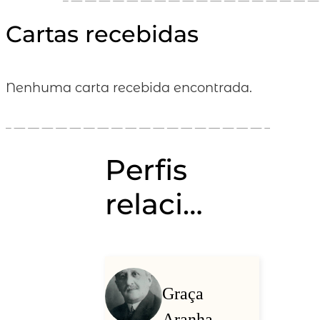
Cartas recebidas
Nenhuma carta recebida encontrada.
Perfis
relacionados
Graça
Aranha