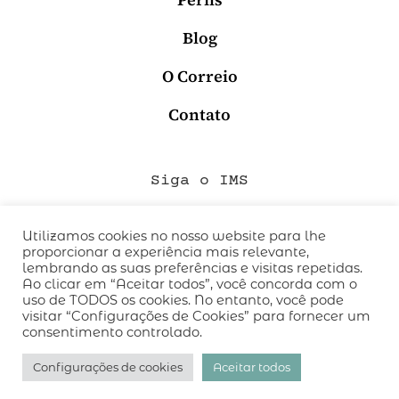
Blog
O Correio
Contato
Siga o IMS
Utilizamos cookies no nosso website para lhe
proporcionar a experiência mais relevante,
QUEM SOMOS
lembrando as suas preferências e visitas repetidas.
CÓDIGO DE CONDUTA
Ao clicar em “Aceitar todos”, você concorda com o
uso de TODOS os cookies. No entanto, você pode
POLÍTICA DE PRIVACIDADE
visitar “Configurações de Cookies” para fornecer um
TERMOS DE USO
consentimento controlado.
desenvolvido pelo
hacklab
/
Configurações de cookies
Aceitar todos