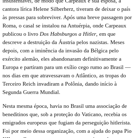
insustentável, de modo que Carpeaux e sua esposa, a
cantora lírica Helene Silberherz, tiveram de deixar o país
às pressas para sobreviver. Após uma breve passagem por
Roma, o casal se instalou na Antuérpia, onde Carpeaux
publicou o livro
Dos Habsburgos a Hitler
, em que
descreve a destruição da Áustria pelos nazistas. Meses
depois, com a iminência da invasão da Bélgica pelo
exército alemão, eles abandonaram definitivamente a
Europa e partiram para um exílio cego rumo ao Brasil —
nos dias em que atravessavam o Atlântico, as tropas do
Terceiro Reich invadiram a Polônia, dando início à
Segunda Guerra Mundial.
Nesta mesma época, havia no Brasil uma associação de
beneditinos que, sob a proteção do Vaticano, recebia os
emigrados europeus que fugiam da perseguição hitlerista.
Foi por meio dessa organização, com a ajuda do papa Pio