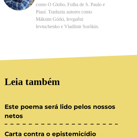
como O Globo, Folha de S. Paulo e
Piauí. Traduziu autores como
Máksim Górki, Ievguêni
Ievtuchenko e Vladímir Sorókin.
Leia também
Este poema será lido pelos nossos
netos
Carta contra o epistemicídio