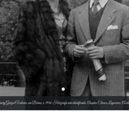
aury Gurgel Valente, em Berna, c. 1946. Fotógrafo não identificado. Arquivo Clarice Lispector