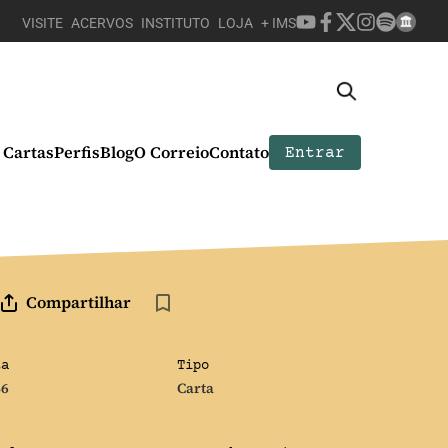
VISITE
ACERVOS
INSTITUTO
LOJA
+ IMS
Cartas
Perfis
Blog
O Correio
Contato
Entrar
Compartilhar
ta
Tipo
46
Carta