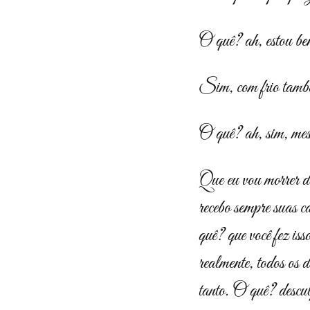
O quê? ah, estou be
Sim, com frio tamb
O quê? ah, sim, mes
Que eu vou morrer de
recebo sempre suas ca
quê? que você fez is
realmente, todos os
tanto. O quê? descul