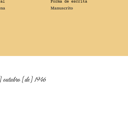
cal
Forma de escrita
rna
Manuscrito
 outubro [de] 1946