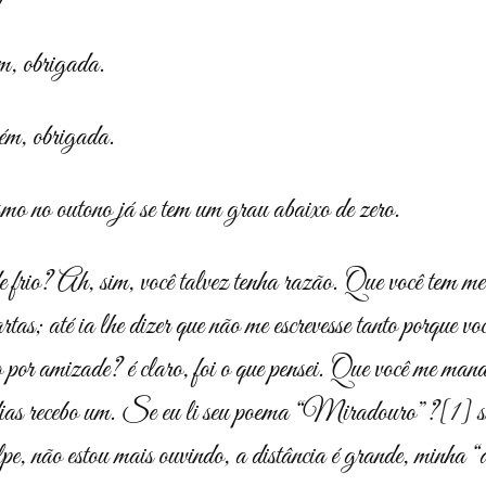
m, obrigada.
ém, obrigada.
mo no outono já se tem um grau abaixo de zero.
 frio? Ah, sim, você talvez tenha razão. Que você tem me 
rtas; até ia lhe dizer que não me escrevesse tanto porque v
so por amizade? é claro, foi o que pensei. Que você me mand
 dias recebo um. Se eu li seu poema “Miradouro”?
[1]
s
pe, não estou mais ouvindo, a distância é grande, minha 