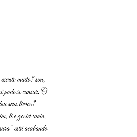
escrito muito? sim,
ocê pode se cansar. O
ou seus livros?
im, li e gostei tanto,
“aura” está acabando