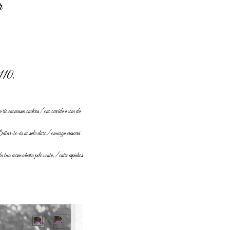
r
110.
 rio em nossos ombros/ e no ouvido o som do
itar-te-ás no solo duro/ e musgo crescerá
tua carne aberta pelo vento,/ entre espinhos