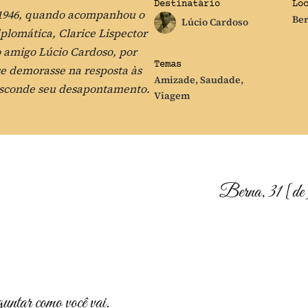
Destinatário
Lo
e 1946, quando acompanhou o
Be
Lúcio Cardoso
plomática, Clarice Lispector
o amigo Lúcio Cardoso, por
Temas
e demorasse na resposta às
Amizade
,
Saudade
,
 esconde seu desapontamento.
Viagem
Berna, 31 [de]
guntar como você vai.