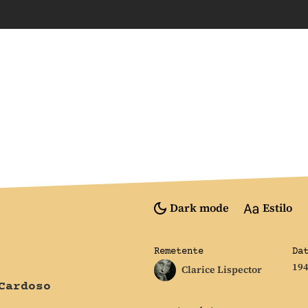
Dark mode
Estilo
Remetente
Da
19
Clarice Lispector
Cardoso