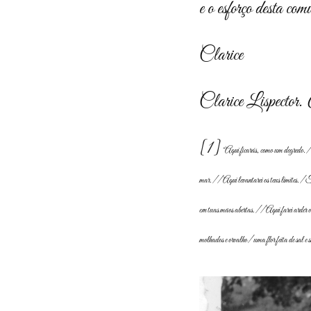
e o esforço desta co
Clarice
Clarice Lispector.
[1]
“Aqui ficarás, como um degredo./ N
mar.// Aqui levantarei os teus limites./ T
em tuas mãos abertas.// Aqui farei arder o 
molhados e orvalho/ uma flor feita de sal e 