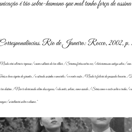
municação é tão sobre-humano que mal tenho força de assina
Correspondências
. Rio de Janeiro: Rocco, 2002, p. 
ada virá alterar o repouso/ e nem o silêncio do teu olhar./ Seremos fortes outra vez/ e lutaremos na antiga selva/ com o
erás a boca áspera do granito,/ a estrada sozinha e amarela/ e o vento casto./ Nada te falará da passada loucura./ De
teu destino./ Não te darei nada além das águas/ e da noite, solene, como escudo./ Serás como o cacto sobre a rocha/ e da 
sangue/ se inclinará sobre o abismo.”