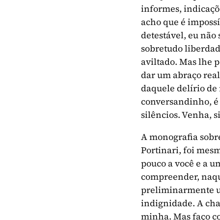
informes, indicaçõe
acho que é impossí
detestável, eu não 
sobretudo liberdade
aviltado. Mas lhe 
dar um abraço rea
daquele delírio de 
conversandinho, é
silêncios. Venha, s
A monografia sobre
Portinari, foi mes
pouco a você e a u
compreender, naque
preliminarmente u
indignidade. A cha
minha. Mas faço c