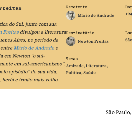
Remetente
Da
Freitas
19
Mário de Andrade
ca do Sul, junto com sua
 Freitas
divulgou a literatura
Destinatário
Lo
uenos Aires, no período da
São
Newton Freitas
 entre
Mário de Andrade
e
ia em Newton “o sul-
Temas
mente em sul-americanismo”.
Amizade
,
Literatura
,
elo episódio” de sua vida,
Política
,
Saúde
, herói e irmão mais velho
.
São Paulo,