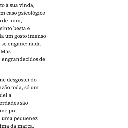
to à sua vinda,
um caso psicológico
to de mim,
sinto besta e
ria um gosto imenso
 se engane: nada
. Mas
, engrandecidos de
me desgostei do
azão toda, só um
iei a
verdades são
rme pra
 é uma pequenez
cima da marca,