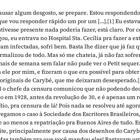
 causar algum desgosto, se prepare. Estou respondendo
que vou responder rápido um por um […].
[1]
Eu estava
ivesse presente nada poderia fazer, está claro. Por c
ou, eu entrava no Hospital Sta. Cecília pra fazer a ex
m infectadas, sofri bem. Basta lhe dizer que já faz qu
malizou de todo. Mas só me chateia, já não faz sofrer
 mais de semana sem falar não pude ver o Petit seque
 ele por mim, e fizeram o que era possível para obter
 originais de Carybé, que me deixaram desesperado.
[
al o chefe da censura comunicou que não podendo deci
o em 1928, antes da revolução de 30, e é apenas um 
o, pra censura de lá! Pois nada se resolveu até agor
regamos o caso à Sociedade dos Escritores Brasileiros
e ao menos a repatriação pra Buenos Aires de tudo. E
te, principalmente por causa dos desenhos do Caryb
as também pra que você mandou eles! Bastavam uma