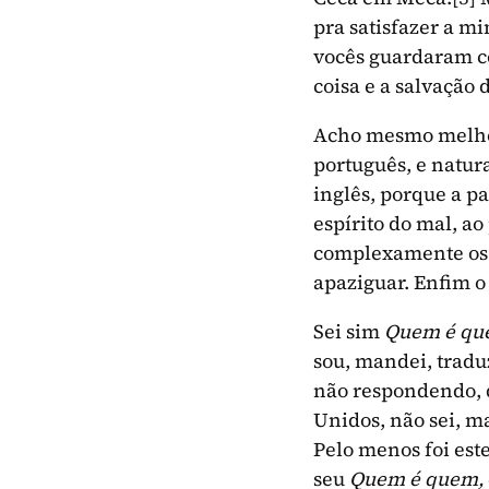
pra satisfazer a m
vocês guardaram có
coisa e a salvação 
Acho mesmo melhor
português, e natura
inglês, porque a pa
espírito do mal, ao
complexamente os 
apaziguar. Enfim o
Sei sim
Quem é q
sou, mandei, tradu
não respondendo, 
Unidos, não sei, m
Pelo menos foi est
seu
Quem é quem,