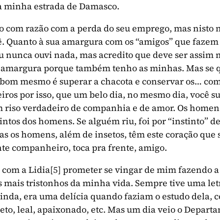
da minha estrada de Damasco.
o com razão com a perda do seu emprego, mas nisto 
ê. Quanto à sua amargura com os “amigos” que fazem
u nunca ouvi nada, mas acredito que deve ser assim
amargura porque também tenho as minhas. Mas se qu
to bom mesmo é superar a chacota e conservar os… c
ros por isso, que um belo dia, no mesmo dia, você s
m riso verdadeiro de companhia e de amor. Os home
intos dos homens. Se alguém riu, foi por “instinto” d
as os homens, além de insetos, têm este coração que 
nte companheiro, toca pra frente, amigo.
 com a Lidia
[5]
prometer se vingar de mim fazendo a
s mais tristonhos da minha vida. Sempre tive uma let
inda, era uma delícia quando faziam o estudo dela, 
reto, leal, apaixonado, etc. Mas um dia veio o Depart