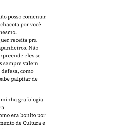
não posso comentar
 chacota por você
 mesmo.
er receita pra
ompanheiros. Não
urpreende eles se
ns sempre valem
e defesa, como
sabe palpitar de
 minha grafologia.
ra
como era bonito por
amento de Cultura e