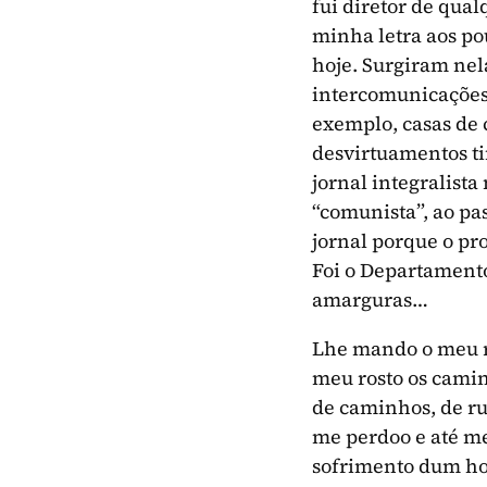
fui diretor de qua
minha letra aos po
hoje. Surgiram nela
intercomunicações
exemplo, casas de c
desvirtuamentos tin
jornal integralist
“comunista”, ao p
jornal porque o pro
Foi o Departamento
amarguras…
Lhe mando o meu re
meu rosto os camin
de caminhos, de ru
me perdoo e até me
sofrimento dum hom