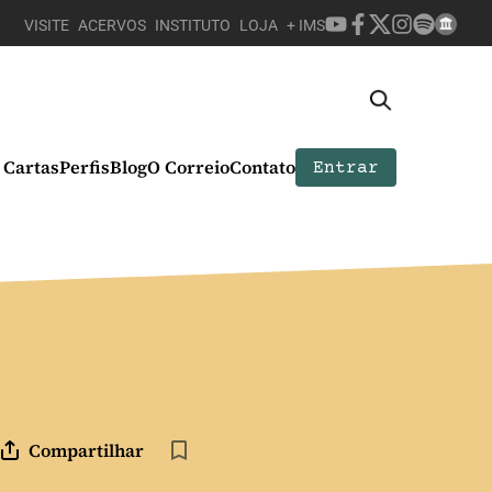
VISITE
ACERVOS
INSTITUTO
LOJA
+ IMS
Cartas
Perfis
Blog
O Correio
Contato
Entrar
Compartilhar