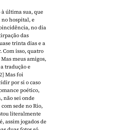
 à última sua, que
 no hospital, e
oincidência, no dia
tirpação das
ase trinta dias e a
. Com isso, quatro
r. Mas meus amigos,
 a tradução e
2]
Mas foi
dir por si o caso
romance poético,
a, não sei onde
, com sede no Rio,
stou literalmente
é, assim jogados de
s duas fotos só