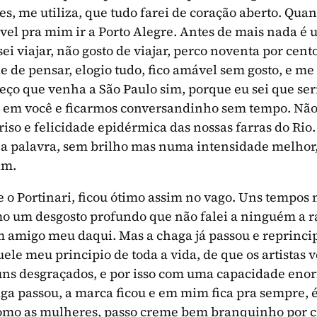
s, me utiliza, que tudo farei de coração aberto. Quan
vel pra mim ir a Porto Alegre. Antes de mais nada é 
sei viajar, não gosto de viajar, perco noventa por cen
 de pensar, elogio tudo, fico amável sem gosto, e me 
peço que venha a São Paulo sim, porque eu sei que se
l em você e ficarmos conversandinho sem tempo. Não
riso e felicidade epidérmica das nossas farras do Rio
 a palavra, sem brilho mas numa intensidade melhor
im.
 o Portinari, ficou ótimo assim no vago. Uns tempos 
mo um desgosto profundo que não falei a ninguém a r
m amigo meu daqui. Mas a chaga já passou e reprincip
le meu principio de toda a vida, de que os artistas 
ns desgraçados, e por isso com uma capacidade eno
ga passou, a marca ficou e em mim fica pra sempre,
omo as mulheres, passo creme bem branquinho por 