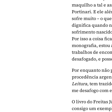
maquilho a tal e a
Portinari. E ele a
sofre muito – o qu
dignifica quando na
sofrimento nascido 
Por isso a coisa f
monografia, estou 
trabalhos de encom
desafogado, e poss
Por enquanto não p
procedência argent
Leitura
, tem trazi
me desafogo com e
O livro do Freitas 
consigo um exempla