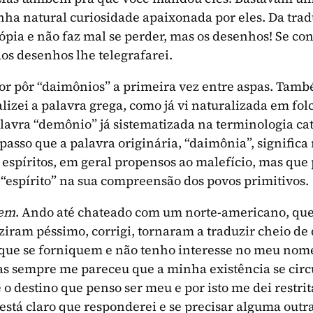
inha natural curiosidade apaixonada por eles. Da tr
pia e não faz mal se perder, mas os desenhos! Se co
dos desenhos lhe telegrafarei.
 pôr “daimônios” a primeira vez entre aspas. Tamb
lizei a palavra grega, como já vi naturalizada em fol
lavra “demônio” já sistematizada na terminologia cató
 passo que a palavra originária, “daimônia”, significa
espíritos, em geral propensos ao malefício, mas qu
 “espírito” na sua compreensão dos povos primitivos.
uem
. Ando até chateado com um norte-americano, que
ziram péssimo, corrigi, tornaram a traduzir cheio de 
que se forniquem e não tenho interesse no meu nome
as sempre me pareceu que a minha existência se circ
e o destino que penso ser meu e por isto me dei restr
está claro que responderei e se precisar alguma outr