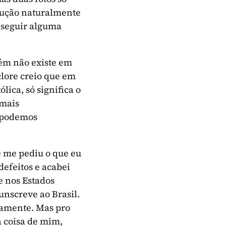
adução naturalmente
nseguir alguma
ém não existe em
clore creio que em
lica, só significa o
 mais
e podemos
 me pediu o que eu
defeitos e acabei
 nos Estados
unscreve ao Brasil.
itamente. Mas pro
a coisa de mim,