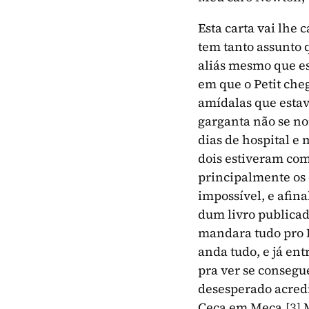
Esta carta vai lhe
tem tanto assunto 
aliás mesmo que est
em que o Petit cheg
amídalas que estava
garganta não se nor
dias de hospital e
dois estiveram com
principalmente os
impossível, e afin
dum livro publicad
mandara tudo pro Ri
anda tudo, e já ent
pra ver se consegu
desesperado acredi
Ceca em Meca.
[3]
M