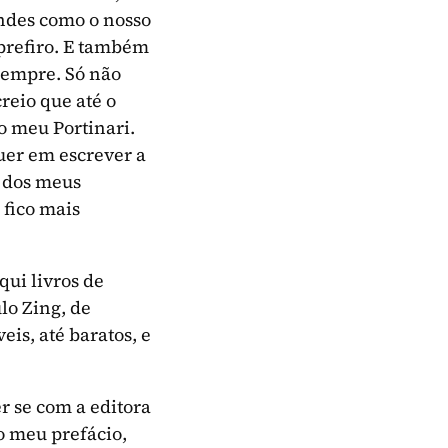
andes como o nosso
prefiro. E também
 sempre. Só não
reio que até o
do meu Portinari.
uer em escrever a
o dos meus
 fico mais
qui livros de
lo Zing, de
eis, até baratos, e
r se com a editora
o meu prefácio,