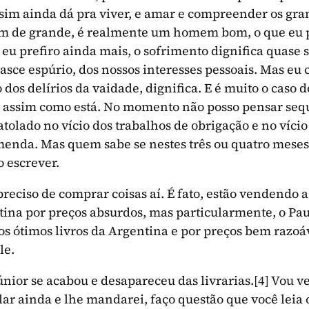
ssim ainda dá pra viver, e amar e compreender os gr
lém de grande, é realmente um homem bom, o que eu 
e eu prefiro ainda mais, o sofrimento dignifica quase
sce espúrio, dos nossos interesses pessoais. Mas eu c
dos delírios da vaidade, dignifica. E é muito o caso 
ica assim como está. No momento não posso pensar seq
atolado no vício dos trabalhos de obrigação e no víci
enda. Mas quem sabe se nestes três ou quatro meses
o escrever.
reciso de comprar coisas aí. É fato, estão vendendo a
ina por preços absurdos, mas particularmente, o Pau
dos ótimos livros da Argentina e por preços bem razoáv
le.
Júnior se acabou e desapareceu das livrarias.
[4]
Vou ve
r ainda e lhe mandarei, faço questão que você leia 