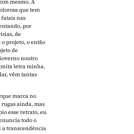
e mim mesmo. A
dolorosa que tem
 fatais nas
entando, por
isias, de
o projeto, o então
jeto de
Governo noutro
bonita letra minha.
lar, vêm tantas
orque marca no
e rugas ainda, mas
io esse retrato, eu
enuncia todo o
i a transcendência