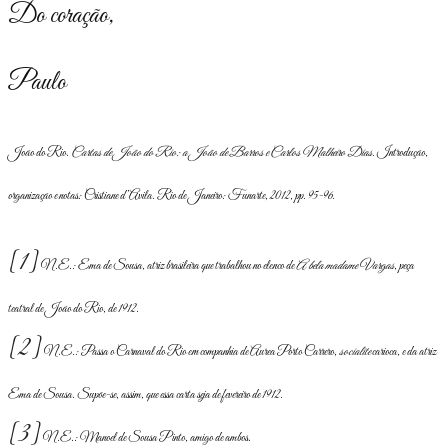
Do coração,
Paulo
João do Rio.
Cartas de João do Rio: a João de Barros e Carlos Malheiro Dias
. Introdução,
organização e notas: Cristiane d’Avila. Rio de Janeiro: Funarte, 2012, pp. 95-96.
[1]
N.E.: Ema de Sousa, atriz brasileira que trabalhou no elenco de
A bela madame Vargas
, peça
teatral de João do Rio, de 1912.
[2]
N.E.: Passa o Carnaval do Rio em companhia de Aurea Porto Carrero,
socialite
carioca, e da atriz
Ema de Sousa. Supõe-se, assim, que essa carta seja de fevereiro de 1912.
[3]
N.E.: Manoel de Sousa Pinto, amigo de ambos.