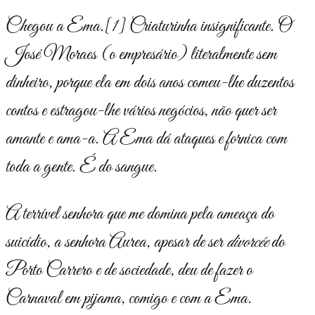
Chegou a Ema.
[1]
Criaturinha insignificante. O
José Moraes (o empresário) literalmente sem
dinheiro, porque ela em dois anos comeu-lhe duzentos
contos e estragou-lhe vários negócios, não quer ser
amante e ama-a. A Ema dá ataques e fornica com
toda a gente. É do sangue.
A terrível senhora que me domina pela ameaça do
suicídio, a senhora Aurea, apesar de ser
divorcée
do
Porto Carrero e de sociedade, deu de fazer o
Carnaval em pijama, comigo e com a Ema.