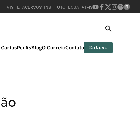
VISITE
ACERVOS
INSTITUTO
LOJA
+ IMS
Cartas
Perfis
Blog
O Correio
Contato
Entrar
são