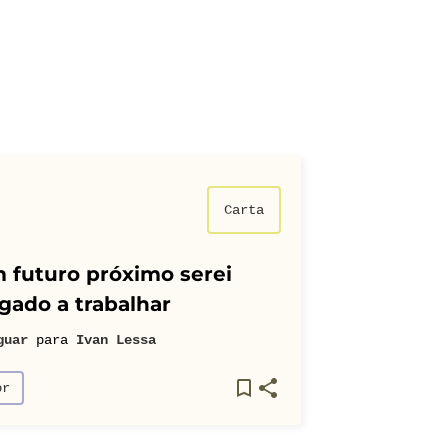
Carta
 futuro próximo serei
gado a trabalhar
guar
para
Ivan Lessa
or