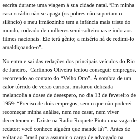
escrita durante uma viagem à sua cidade natal.“Em minha
casa o rádio não se apaga (os pobres não suportam o
silêncio) e meu irmãozinho tem a infância mais triste do
mundo, rodeado de mulheres semi-solteironas e indo aos
filmes nacionais. Ele terá gênio; a miséria há de redimi-lo
amaldiçoando-o”.
No entra e sai das redações dos principais veículos do Rio
de Janeiro, Carlinhos Oliveira tentou conseguir empregos,
recorrendo ao contato do “Velho Otto”. À sombra de um
calor tórrido de verão carioca, misturou delicada
melancolia a doses de desespero, no dia 13 de fevereiro de
1959: “Preciso de dois empregos, sem o que não poderei
recomeçar minha análise, nem me casar, nem viver
decentemente. Existe na Radio Roquete Pinto uma vaga de
redator; você conhece alguém que mande lá?”. Antes de
voltar ao Brasil para assumir o cargo de advogado na