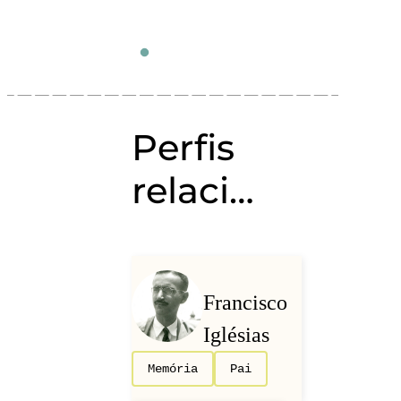
Perfis
relacionados
Francisco
Iglésias
Memória
Pai