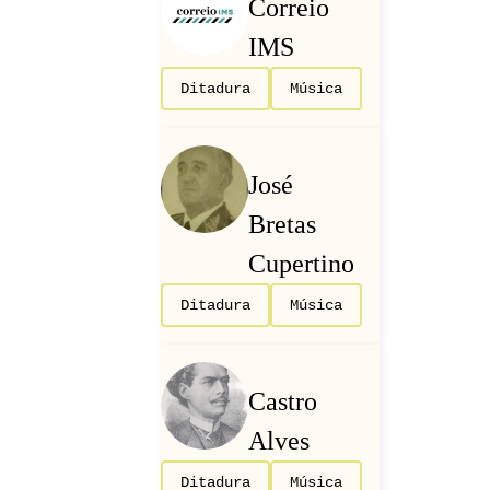
Correio
IMS
Ditadura
Música
José
Bretas
Cupertino
Ditadura
Música
Castro
Alves
Ditadura
Música