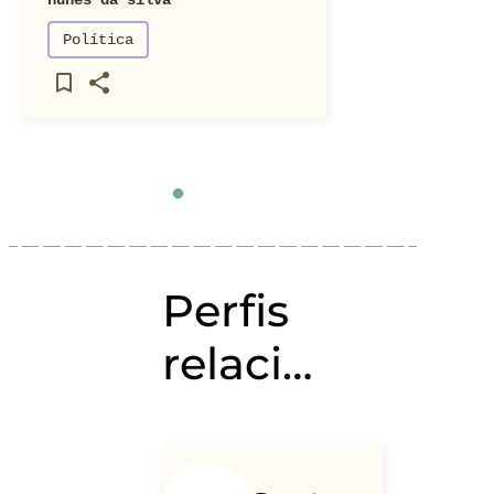
nunes da silva
Política
Perfis
relacionados