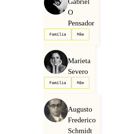
Gabriel
O
Pensador
Família
Mãe
Marieta
Severo
Família
Mãe
Augusto
Frederico
Schmidt