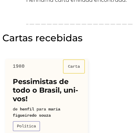
Nenhuma carta enviada encontrada.
Cartas recebidas
1980
1977
Carta
Pessimistas de
Natal s
todo o Brasil, uni-
com a fa
vos!
reunida
de
henfil
para
maria
de
henfil
pa
figueiredo souza
figueiredo so
Política
Saudade