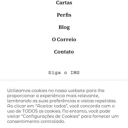
Cartas
Perfis
Blog
O Correio
Contato
Siga o IMS
Utilizamos cookies no nosso website para lhe
proporcionar a experiência mais relevante,
QUEM SOMOS
lembrando as suas preferências e visitas repetidas.
CÓDIGO DE CONDUTA
Ao clicar em “Aceitar todos”, você concorda com o
uso de TODOS os cookies. No entanto, você pode
POLÍTICA DE PRIVACIDADE
visitar “Configurações de Cookies” para fornecer um
TERMOS DE USO
consentimento controlado.