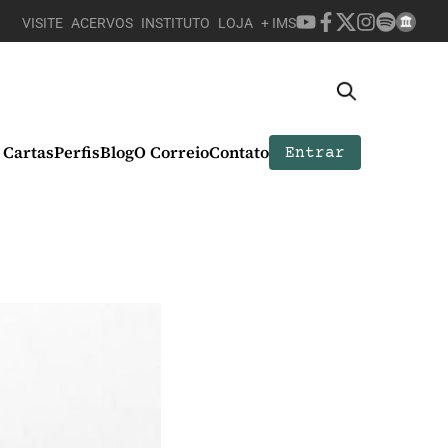
VISITE
ACERVOS
INSTITUTO
LOJA
+ IMS
Cartas
Perfis
Blog
O Correio
Contato
Entrar