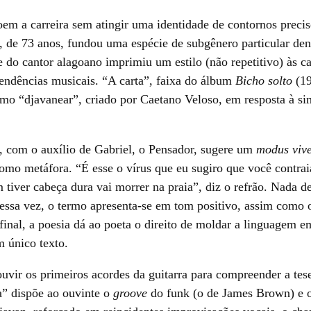
roem a carreira sem atingir uma identidade de contornos preci
, de 73 anos, fundou uma espécie de subgênero particular d
e do cantor alagoano imprimiu um estilo (não repetitivo) às 
endências musicais. “A carta”, faixa do álbum
Bicho solto
(19
smo “djavanear”, criado por Caetano Veloso, em resposta à 
, com o auxílio de Gabriel, o Pensador, sugere um
modus viv
 como metáfora. “É esse o vírus que eu sugiro que você contra
 tiver cabeça dura vai morrer na praia”, diz o refrão. Nada 
Dessa vez, o termo apresenta-se em tom positivo, assim como 
Afinal, a poesia dá ao poeta o direito de moldar a linguagem e
 único texto.
 ouvir os primeiros acordes da guitarra para compreender a tes
a” dispõe ao ouvinte o
groove
do funk (o de James Brown) e o 