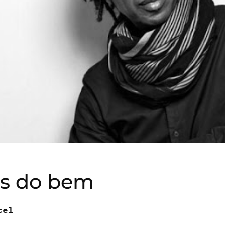
us do bem
tel