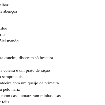
elhor
us abençoa
cilou
riu
 Biel mandou
a asneira, disseram só besteira
a coleira e um prato de ração
o sempre quis
atoeira com um queijo de primeira
 pelo nariz
 como casa, amarraram minhas asas
 feliz