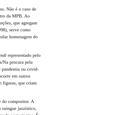
sos. Não é o caso de
entro da MPB. Ao
canções, que agregam
98), serve como
similar homenagem do
endi
representado pelo
ia/Na procura pela
de pandemia ou covid-
ocorre em outros
m figuras, que criam
e do compositor. A
suingue jazzístico,