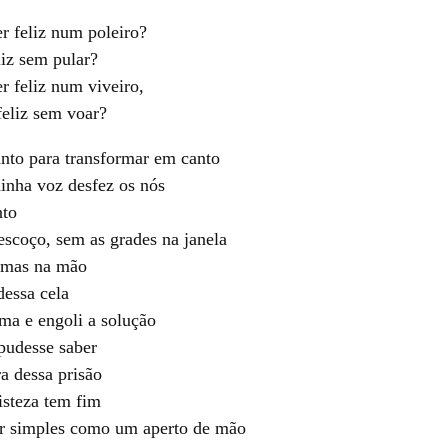
r feliz num poleiro?
iz sem pular?
 feliz num viveiro,
eliz sem voar?
nto para transformar em canto
inha voz desfez os nós
nto
escoço, sem as grades na janela
emas na mão
dessa cela
ma e engoli a solução
pudesse saber
a dessa prisão
isteza tem fim
ser simples como um aperto de mão