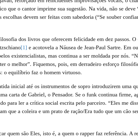
javan, reforçado em reincidentes improvisações vocais, o c
co que o cantor imprime sua sugestão. Na vida, não se deve “
as escolhas devem ser feitas com sabedoria (“Se souber confiar
ilosofia dos livros que oferecem felicidade em dez passos. O
tzschiano
[1]
e acotovela a Náusea de Jean-Paul Sartre. Em out
elos existencialistas, mas continua a ser moldada por nós. “N
ter o melhor”. Fiquemos, pois, em derradeiro esforço filosófi
s: o equilíbrio faz o homem virtuoso.
ida inicial até os instrumentos de sopro introduzirem uma q
ma carta de Gabriel, o Pensador. Se o funk continua firme, ag
o para ler a crítica social escrita pelo parceiro. “Eles me dis
ram que a coleira e um prato de ração/Era tudo que um cão se
car quem são Eles, isto é, a quem o rapper faz referência. A r