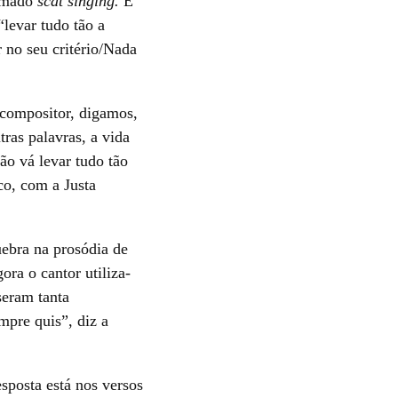
hamado
scat singing.
É
levar tudo tão a
 no seu critério/Nada
 compositor, digamos,
ras palavras, a vida
ão vá levar tudo tão
co, com a Justa
uebra na prosódia de
ora o cantor utiliza-
seram tanta
mpre quis”, diz a
esposta está nos versos