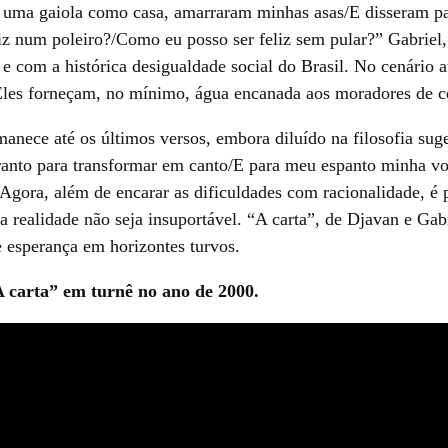
 uma gaiola como casa, amarraram minhas asas/E disseram par
iz num poleiro?/Como eu posso ser feliz sem pular?” Gabriel,
e com a histórica desigualdade social do Brasil. No cenário at
Eles forneçam, no mínimo, água encanada aos moradores de 
nece até os últimos versos, embora diluído na filosofia sug
ranto para transformar em canto/E para meu espanto minha vo
Agora, além de encarar as dificuldades com racionalidade, é 
a realidade não seja insuportável. “A carta”, de Djavan e Gab
 esperança em horizontes turvos.
A carta” em turnê no ano de 2000.