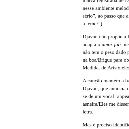
marca registrada de D
nesse ambiente melódi
sério”, ao passo que 
a temer”).
Djavan não propõe a f
adapta o
amor fati
nie
não tem o peso dado p
na boa/Brigue para ob
Medida, de Aristótele
A canção mantém a bat
Djavan, que anuncia u
se de um vocal rappead
asneira/Eles me disse
letra.
Mas é preciso identifi