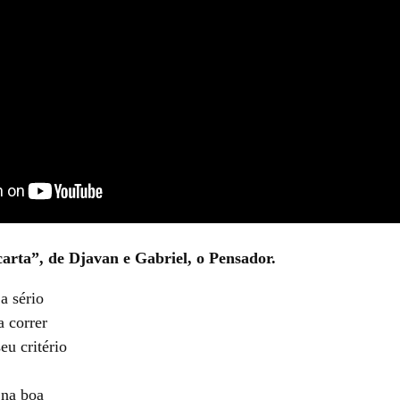
arta”, de Djavan e Gabriel, o Pensador.
a sério
a correr
eu critério
 na boa