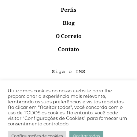
Perfis
Blog
O Correio
Contato
Siga o IMS
Utilizamos cookies no nosso website para lhe
proporcionar a experiência mais relevante,
QUEM SOMOS
lembrando as suas preferências e visitas repetidas.
CÓDIGO DE CONDUTA
Ao clicar em “Aceitar todos”, você concorda com o
uso de TODOS os cookies. No entanto, você pode
POLÍTICA DE PRIVACIDADE
visitar “Configurações de Cookies” para fornecer um
TERMOS DE USO
consentimento controlado.
desenvolvido pelo
hacklab
/
Configurações de cookies
Aceitar todos