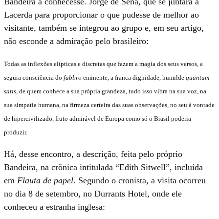
Bandeira a conhecesse. Jorge de Sena, que se juntara a
Lacerda para proporcionar o que pudesse de melhor ao
visitante, também se integrou ao grupo e, em seu artigo,
não esconde a admiração pelo brasileiro:
Todas as inflexões elípticas e discretas que fazem a magia dos seus versos, a
segura consciência do
fabbro
eminente, a franca dignidade, humilde
quantum
satis
, de quem conhece a sua própria grandeza, tudo isso vibra na sua voz, na
sua simpatia humana, na firmeza certeira das suas observações, no seu à vontade
de hipercivilizado, fruto admirável de Europa como só o Brasil poderia
produzir.
Há, desse encontro, a descrição, feita pelo próprio
Bandeira, na crônica intitulada “Edith Sitwell”, incluída
em
Flauta de papel
. Segundo o cronista, a visita ocorreu
no dia 8 de setembro, no Durrants Hotel, onde ele
conheceu a estranha inglesa: