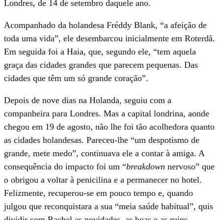
Londres, de 14 de setembro daquele ano.
Acompanhado da holandesa Fréddy Blank, “a afeição de
toda uma vida”, ele desembarcou inicialmente em Roterdã.
Em seguida foi a Haia, que, segundo ele, “tem aquela
graça das cidades grandes que parecem pequenas. Das
cidades que têm um só grande coração”.
Depois de nove dias na Holanda, seguiu com a
companheira para Londres. Mas a capital londrina, aonde
chegou em 19 de agosto, não lhe foi tão acolhedora quanto
as cidades holandesas. Pareceu-lhe “um despotismo de
grande, mete medo”, continuava ele a contar à amiga. A
consequência do impacto foi um “
breakdown
nervoso” que
o obrigou a voltar à penicilina e a permanecer no hotel.
Felizmente, recuperou-se em pouco tempo e, quando
julgou que reconquistara a sua “meia saúde habitual”, quis
dividir com Rachel as novidades, as boas e as ruins,