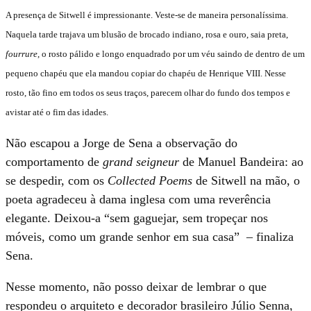
A presença de Sitwell é impressionante. Veste-se de maneira personalíssima.
Naquela tarde trajava um blusão de brocado indiano, rosa e ouro, saia preta,
fourrure
, o rosto pálido e longo enquadrado por um véu saindo de dentro de um
pequeno chapéu que ela mandou copiar do chapéu de Henrique VIII. Nesse
rosto, tão fino em todos os seus traços, parecem olhar do fundo dos tempos e
avistar até o fim das idades.
Não escapou a Jorge de Sena a observação do
comportamento de
grand seigneur
de Manuel Bandeira: ao
se despedir, com os
Collected Poems
de Sitwell na mão, o
poeta agradeceu à dama inglesa com uma reverência
elegante. Deixou-a “sem gaguejar, sem tropeçar nos
móveis, como um grande senhor em sua casa” – finaliza
Sena.
Nesse momento, não posso deixar de lembrar o que
respondeu o arquiteto e decorador brasileiro Júlio Senna,