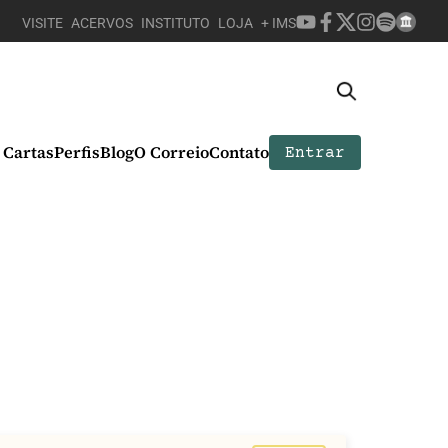
VISITE
ACERVOS
INSTITUTO
LOJA
+ IMS
Cartas
Perfis
Blog
O Correio
Contato
Entrar