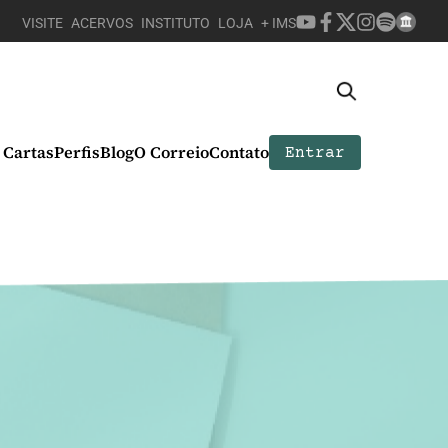
VISITE
ACERVOS
INSTITUTO
LOJA
+ IMS
Cartas
Perfis
Blog
O Correio
Contato
Entrar