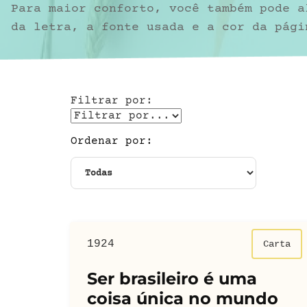
Para maior conforto, você também pode a
da letra, a fonte usada e a cor da pági
Filtrar por:
Ordenar por:
1924
Carta
Ser brasileiro é uma
coisa única no mundo