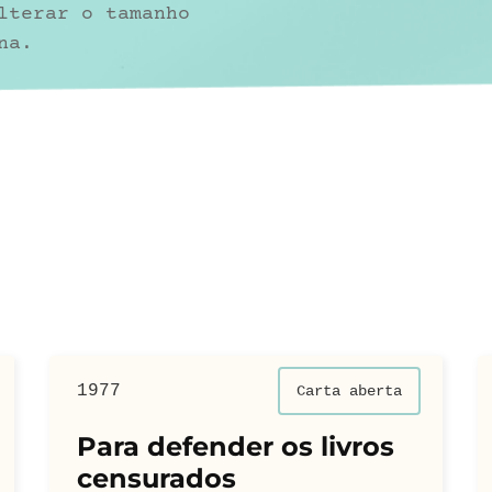
lterar o tamanho
na.
1977
Carta aberta
Para defender os livros
censurados