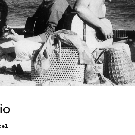
io
tel