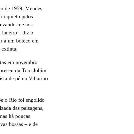
ro de 1959, Mendes
rrequieto pelos
 levando-me aos
Janeiro”, diz o
 ir a um boteco em
 extinta.
ortas em novembro
 apresentou Tom Jobim
ista de pé no Villarino
e o Rio foi engolido
izada das paisagens,
 mas há poucas
vas bossas – e de