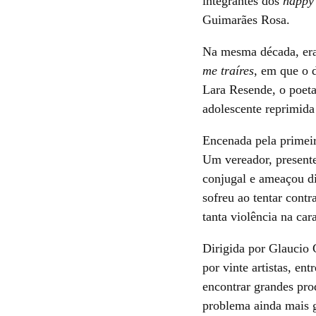
integrantes dos
happy
Guimarães Rosa.
Na mesma década, era 
me traíres
, em que o 
Lara Resende, o poeta
adolescente reprimida
Encenada pela primeir
Um vereador, presente
conjugal e ameaçou dis
sofreu ao tentar cont
tanta violência na car
Dirigida por Glaucio 
por vinte artistas, e
encontrar grandes pro
problema ainda mais gr