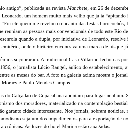
o antigo”, publicada na revista
Manchete
, em 26 de dezemb
 Leonardo, um homem muito mais velho que já ia “apitando i
. “Foi ele quem me revelou o encanto das festas borocochôs,
ue reuniam as pessoas mais convencionais de todo este Rio de 
desenrola quando a dupla, por iniciativa de Leonardo, resolve
cemitério, onde o biriteiro encontrava uma marca de uísque já
oêmios soçobraram. A tradicional Casa Villarino fechou as p
1956, o jornalista Lúcio Rangel, áulico do estabelecimento,
ntre as mesas do bar. A foto na galeria acima mostra o jornal
de Moraes e Paulo Mendes Campos.
sas do Calçadão de Copacabana apontam para lugar nenhum. S
onismo dos moradores, materializado na contemplação bestial
ão garante cidade interessante. Nos jornais, sobram notícias,
comodismo seja um dos impedimentos para a exportação de no
a crônicas. As luzes do hotel Marina estão apagadas.