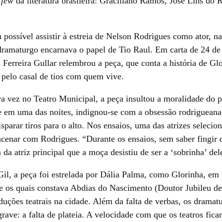
 few
da literatura brasileira: Graciliano Ramos, José Lins do 
possível assistir à estreia de Nelson Rodrigues como ator, n
dramaturgo encarnava o papel de Tio Raul. Em carta de 24 de
 Ferreira Gullar relembrou a peça, que conta a história de Gl
 pelo casal de tios com quem vive.
a vez no Teatro Municipal, a peça insultou a moralidade do pú
 em uma das noites, indignou-se com a obsessão rodrigueana 
parar tiros para o alto. Nos ensaios, uma das atrizes selecio
racenar com Rodrigues. “Durante os ensaios, sem saber fingir 
a da atriz principal que a moça desistiu de ser a ‘sobrinha’ del
Gil, a peça foi estrelada por Dália Palma, como Glorinha, e
ntre os quais constava Abdias do Nascimento (Doutor Jubileu d
duções teatrais na cidade. Além da falta de verbas, os drama
ave: a falta de plateia. A velocidade com que os teatros fica