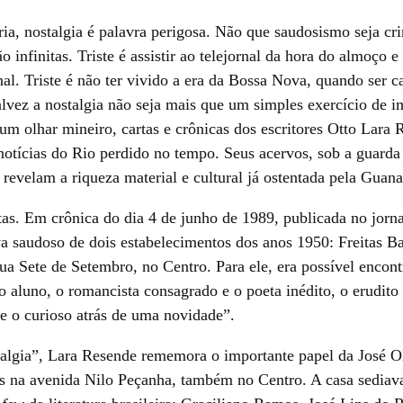
a, nostalgia é palavra perigosa. Não que saudosismo seja cr
ão infinitas. Triste é assistir ao telejornal da hora do almoço 
al. Triste é não ter vivido a era da Bossa Nova, quando ser c
vez a nostalgia não seja mais que um simples exercício de i
um olhar mineiro, cartas e crônicas dos escritores Otto Lara 
ícias do Rio perdido no tempo. Seus acervos, sob a guarda 
e revelam a riqueza material e cultural já ostentada pela Guan
tas. Em crônica do dia 4 de junho de 1989, publicada no jorn
a saudoso de dois estabelecimentos dos anos 1950: Freitas Ba
rua Sete de Setembro, no Centro. Para ele, era possível encont
 o aluno, o romancista consagrado e o poeta inédito, o erudit
 e o curioso atrás de uma novidade”.
algia”, Lara Resende rememora o importante papel da José O
s na avenida Nilo Peçanha, também no Centro. A casa sediava