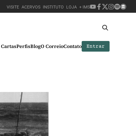
VISITE
ACERVOS
INSTITUTO
LOJA
+ IMS
Cartas
Perfis
Blog
O Correio
Contato
Entrar