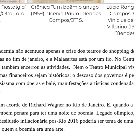
& Nostalgia”
Crônica “Um boêmio antigo”
Lúcio Rang
/Otto Lara
(1959). Acervo Paulo Mendes
Campos, 
.
Campos/IMS.
Vinicius d
Villarino (
Mendes
demia não acentuou apenas a crise dos teatros do shopping da
s no fim de janeiro, e a Malasartes está por um fio. No Centro
e, também encerrou as atividades. Nem o Teatro Municipal 
mas financeiros sejam históricos: o descaso dos governos é p
usiasma com óperas e balé, manifestações artísticas condenada
.
 um acorde de Richard Wagner no Rio de Janeiro. E, quando a
mbém penará para ter uma noite de boemia. Legado olímpico,
desilusão inflacionária pós-Rio 2016 poderia ser tema de uma
quem a boemia era uma arte.