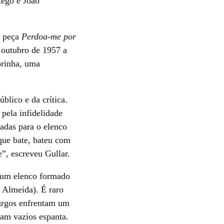
Rego e João
a peça
Perdoa-me por
 outubro de 1957 a
orinha, uma
blico e da crítica.
pela infidelidade
nadas para o elenco
que bate, bateu com
e”, escreveu Gullar.
m um elenco formado
e Almeida). É raro
turgos enfrentam um
ram vazios espanta.