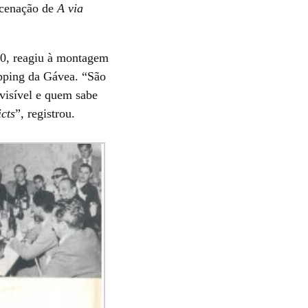
encenação de
A via
990, reagiu à montagem
opping da Gávea. “São
 visível e quem sabe
cts
”, registrou.