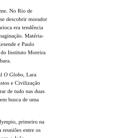
ime. No Rio de
e se descobrir morador
arioca era tendência
maginação. Matéria-
Resende e Paulo
do Instituto Moreira
abara.
al
O Globo
, Lara
stos e Civilização
rar de tudo nas duas
o em busca de uma
lympio, primeiro na
 reuniões entre os