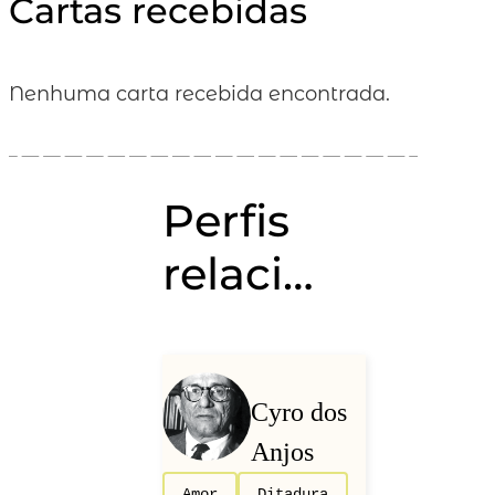
Cartas recebidas
Nenhuma carta recebida encontrada.
Perfis
relacionados
Cyro dos
Anjos
Amor
Ditadura