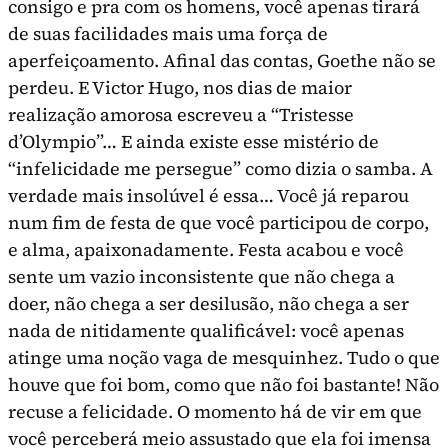
con­sigo e pra com os homens, você apenas tirará
de suas facilidades mais uma força de
aperfeiçoamen­to. Afinal das contas, Goethe não se
perdeu. E Victor Hugo, nos dias de maior
realização amorosa escre­veu a “Tristesse
d’Olympio”… E ainda existe esse mistério de
“infelicidade me persegue” como dizia o samba. A
verdade mais insolúvel é essa… Você já reparou
num fim de festa de que você participou de corpo,
e alma, apaixonadamente. Festa acabou e você
sente um vazio inconsistente que não chega a
doer, não chega a ser desilusão, não chega a ser
nada de nitidamente qualificável: você apenas
atinge uma noção vaga de mesquinhez. Tudo o que
houve que foi bom, como que não foi bastan­te! Não
recuse a felicidade. O momento há de vir em que
você perceberá meio assustado que ela foi imensa