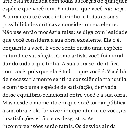
arte está realizada com todas as forças de qualquer
espécie que você tem. É natural que você
não veja
.
A obra de arte é você inteirinho, e todas as suas
possibilidades críticas a consideram excelente.
Não use então modéstia falsa: se diga com lealdade
que você con­sidera a sua obra excelente. Ela o é,
enquanto a você. E você sente então uma espécie
natural de satisfação. Como artista você foi moral
dando tudo o que tinha. A sua obra se identifica
com você, pois que ela é tudo o que você é. Você há
de neces­sariamente sentir a consciência tranquila
e com isso uma espécie de satisfação, derivada
desse equi­líbrio relacional entre você e a sua obra.
Mas desde o momento em que você tornar pública
a sua obra e ela for viver independente de você, as
insatisfa­ções virão, e os desgostos. As
incompreensões serão fatais. Os desvios ainda