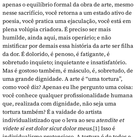
apenas o equilíbrio formal da obra de arte, mesmo
nesse sa­crifício, você retorna a um estado ativo de
poesia, você pratica uma ejaculação, você está em
plena volúpia criadora. É preciso ser mais
humilde, ainda aqui, mais operário; e não
mistificar por demais essa história da arte ser filha
da dor. É dolorido, é penoso, é fatigante, é
sobretudo inquieto; inquie­tante e insatisfatório.
Mas é gostoso também, é másculo, é, sobretudo, de
uma grande dignidade. A arte é “uma tortura”,
como você diz? Apenas eu lhe pergunto uma coisa:
você conhece qualquer profissionalidade humana
que, realizada com dig­nidade, não seja uma
tortura também? É a vaidade do artista
individualistizado que o leva ao seu
atendite et
videte si est dolor sicut dolor meus.
[1]
Isso é
individualismo pretensioso. A tortura é de todos e