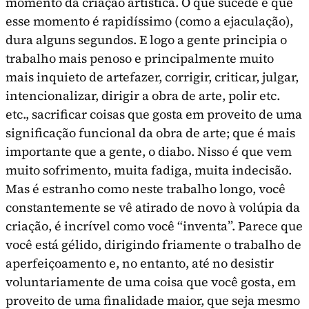
momento da cria­ção artística. O que sucede é que
esse momento é rapidíssimo (como a ejaculação),
dura alguns se­gundos. E logo a gente principia o
trabalho mais penoso e principalmente muito
mais inquieto de artefazer, corrigir, criticar, julgar,
intencionalizar, dirigir a obra de arte, polir etc.
etc., sacrificar coisas que gosta em proveito de uma
significação funcional da obra de arte; que é mais
importante que a gente, o diabo. Nisso é que vem
muito sofri­mento, muita fadiga, muita indecisão.
Mas é estra­nho como neste trabalho longo, você
constantemente se vê atirado de novo à volúpia da
criação, é incrível como você “inventa”. Parece que
você está gélido, dirigindo friamente o trabalho de
aper­feiçoamento e, no entanto, até no desistir
volunta­riamente de uma coisa que você gosta, em
proveito de uma finalidade maior, que seja mesmo