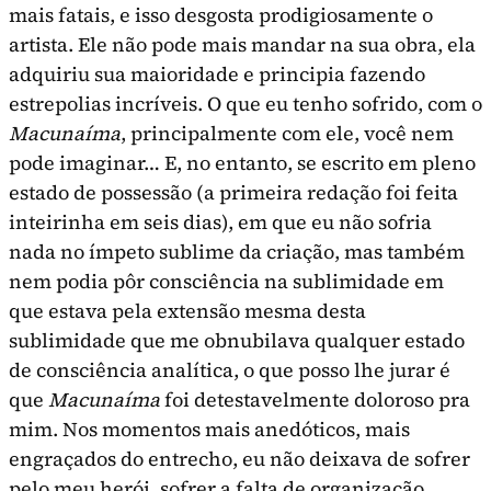
mais fatais, e isso desgosta prodigiosamente o
artista. Ele não pode mais man­dar na sua obra, ela
adquiriu sua maioridade e principia fazendo
estrepolias incríveis. O que eu tenho sofrido, com o
Macunaíma
, principalmente com ele, você nem
pode imaginar… E, no entanto, se escrito em pleno
estado de possessão (a primei­ra redação foi feita
inteirinha em seis dias), em que eu não sofria
nada no ímpeto sublime da cria­ção, mas também
nem podia pôr consciência na sublimidade em
que estava pela extensão mesma desta
sublimidade que me obnubilava qualquer estado
de consciência analítica, o que posso lhe jurar é
que
Macunaíma
foi detestavelmente doloroso pra
mim. Nos momentos mais anedóticos, mais
engraçados do entrecho, eu não deixava de sofrer
pelo meu herói, sofrer a falta de organização