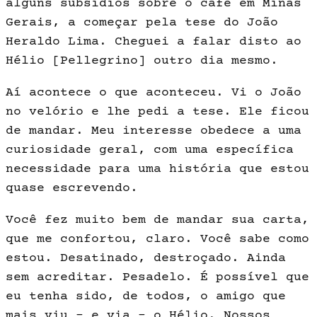
al­guns subsídios sobre o café em Minas
Gerais, a come­çar pela tese do João
Heraldo Lima. Cheguei a falar disto ao
Hélio [Pellegrino] outro dia mesmo.
Aí acontece o que aconteceu. Vi o João
no ve­lório e lhe pedi a tese. Ele ficou
de mandar. Meu in­teresse obedece a uma
curiosidade geral, com uma espe­cífica
necessidade para uma história que estou
quase escrevendo.
Você fez muito bem de mandar sua carta,
que me confortou, claro. Você sabe como
estou. Desatina­do, destroçado. Ainda
sem acreditar. Pesadelo. É pos­sível que
eu tenha sido, de todos, o amigo que
mais viu – e via – o Hélio. Nossos