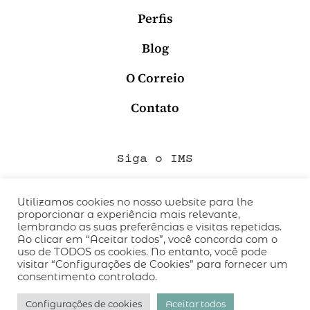
Perfis
Blog
O Correio
Contato
Siga o IMS
Utilizamos cookies no nosso website para lhe
proporcionar a experiência mais relevante,
QUEM SOMOS
lembrando as suas preferências e visitas repetidas.
CÓDIGO DE CONDUTA
Ao clicar em “Aceitar todos”, você concorda com o
uso de TODOS os cookies. No entanto, você pode
POLÍTICA DE PRIVACIDADE
visitar “Configurações de Cookies” para fornecer um
TERMOS DE USO
consentimento controlado.
desenvolvido pelo
hacklab
/
Configurações de cookies
Aceitar todos