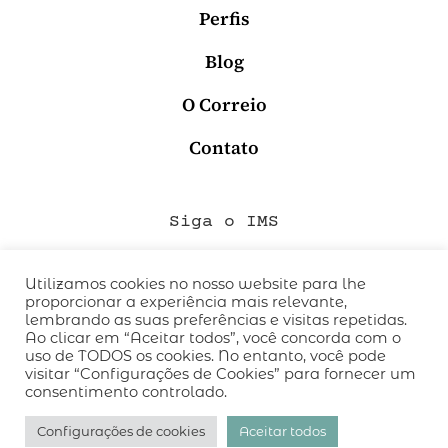
Perfis
Blog
O Correio
Contato
Siga o IMS
Utilizamos cookies no nosso website para lhe
proporcionar a experiência mais relevante,
QUEM SOMOS
lembrando as suas preferências e visitas repetidas.
CÓDIGO DE CONDUTA
Ao clicar em “Aceitar todos”, você concorda com o
uso de TODOS os cookies. No entanto, você pode
POLÍTICA DE PRIVACIDADE
visitar “Configurações de Cookies” para fornecer um
TERMOS DE USO
consentimento controlado.
desenvolvido pelo
hacklab
/
Configurações de cookies
Aceitar todos